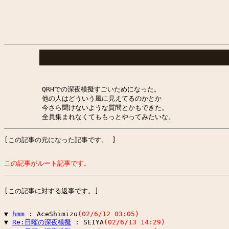
QRHでの深夜模擬すごいためになった。
他の人はどういう風に見えてるのかとか
今さら聞けないような質問とかもできた。
全員集まれなくてももっとやってみたいな。
[この記事の元になった記事です。 ]
この記事がルート記事です。
[この記事に対する返事です。]
▼ 
hmm
 : AceShimizu
(02/6/12 03:05)
▼ 
Re:日曜の深夜模擬
 : SEIYA
(02/6/13 14:29)