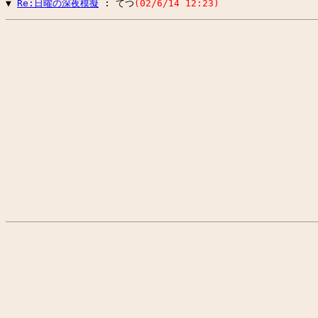
▼ 
Re:日曜の深夜模擬
 : てつ
(02/6/14 12:23)