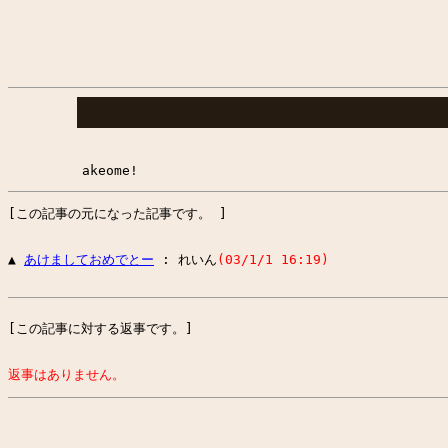
akeome!
[この記事の元になった記事です。 ]
▲ 
あけましておめでとー
 : れいん
(03/1/1 16:19)
[この記事に対する返事です。]
返事はありません。