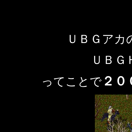
ＵＢＧアカ
ＵＢＧ
２０
ってことで