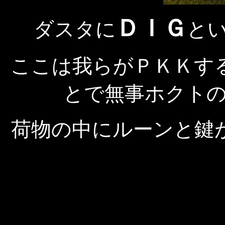
ＤＩＧ
ダスタに
と
ここは我らがＰＫＫす
とで無事ホクト
荷物の中にルーンと鍵